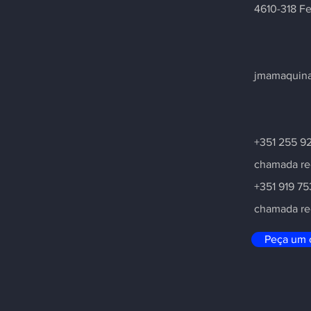
4610-318 Fe
jmamaquin
+351 255 92
chamada red
+351 919 75
chamada re
Peça um 