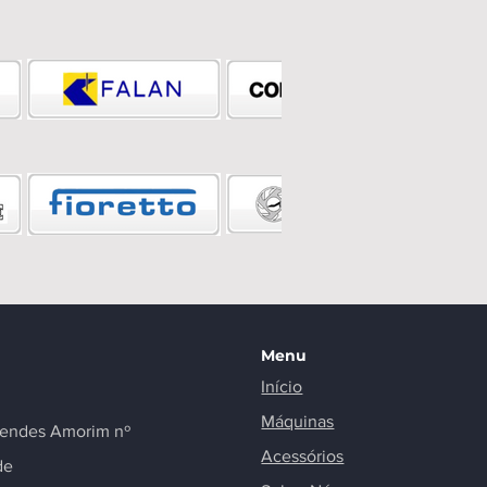
Menu
Início
Máquinas
endes Amorim nº
Acessórios
de