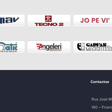
Contactos
Rua José M
140 – Frian